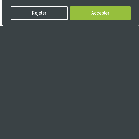
Rejeter
Accepter
À propos
ADN
Métiers
Projets
Agences