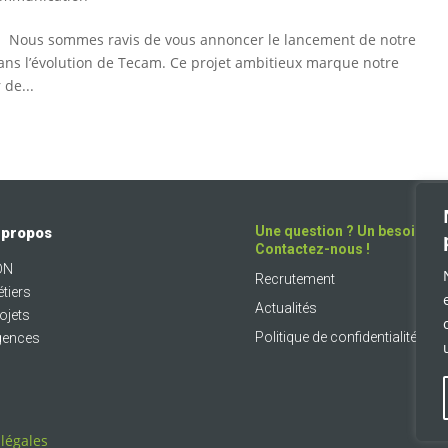
 ! Nous sommes ravis de vous annoncer le lancement de notre
ans l’évolution de Tecam. Ce projet ambitieux marque notre
 de...
Une question ? Un besoin ?
 propos
Contactez-nous !
DN
Recrutement
tiers
Actualités
ojets
Politique de confidentialité
gences
légales