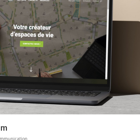
am
mmunication